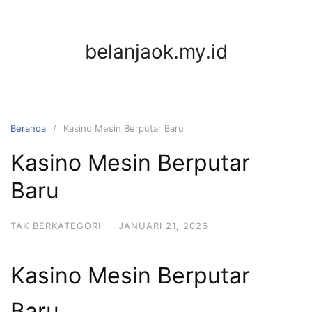
Langsung
ke
konten
belanjaok.my.id
Beranda
Kasino Mesin Berputar Baru
Kasino Mesin Berputar
Baru
TAK BERKATEGORI
·
JANUARI 21, 2026
Kasino Mesin Berputar
Baru