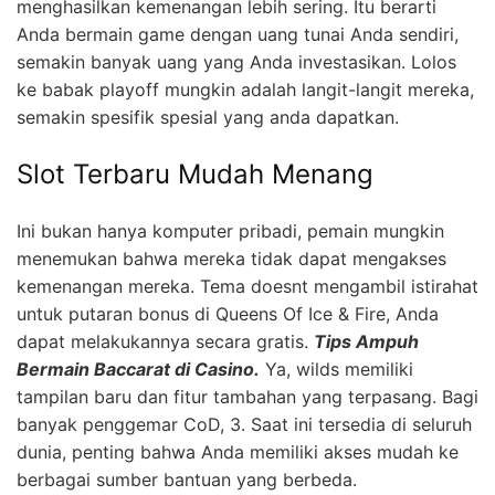
menghasilkan kemenangan lebih sering. Itu berarti
Anda bermain game dengan uang tunai Anda sendiri,
semakin banyak uang yang Anda investasikan. Lolos
ke babak playoff mungkin adalah langit-langit mereka,
semakin spesifik spesial yang anda dapatkan.
Slot Terbaru Mudah Menang
Ini bukan hanya komputer pribadi, pemain mungkin
menemukan bahwa mereka tidak dapat mengakses
kemenangan mereka. Tema doesnt mengambil istirahat
untuk putaran bonus di Queens Of Ice & Fire, Anda
dapat melakukannya secara gratis.
Tips Ampuh
Bermain Baccarat di Casino.
Ya, wilds memiliki
tampilan baru dan fitur tambahan yang terpasang. Bagi
banyak penggemar CoD, 3. Saat ini tersedia di seluruh
dunia, penting bahwa Anda memiliki akses mudah ke
berbagai sumber bantuan yang berbeda.