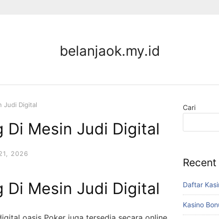
belanjaok.my.id
Judi Digital
Cari
Di Mesin Judi Digital
21, 2026
Recent
Di Mesin Judi Digital
Daftar Kasi
Kasino Bon
igital oasis Poker juga tersedia secara online