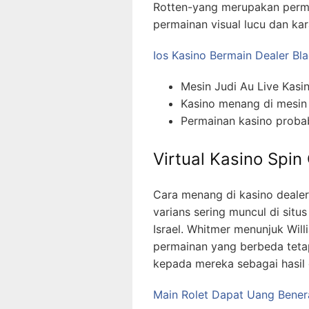
Rotten-yang merupakan perma
permainan visual lucu dan kar
Ios Kasino Bermain Dealer Bl
Mesin Judi Au Live Kasi
Kasino menang di mesin j
Permainan kasino probab
Virtual Kasino Spin
Cara menang di kasino dealer 
varians sering muncul di situs
Israel. Whitmer menunjuk Wil
permainan yang berbeda teta
kepada mereka sebagai hasil 
Main Rolet Dapat Uang Bener