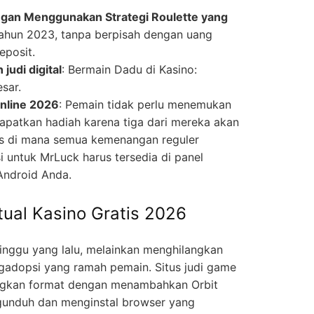
an Menggunakan Strategi Roulette yang
tahun 2023, tanpa berpisah dengan uang
eposit.
judi digital
: Bermain Dadu di Kasino:
sar.
Online 2026
: Pemain tidak perlu menemukan
apatkan hadiah karena tiga dari mereka akan
is di mana semua kemenangan reguler
i untuk MrLuck harus tersedia di panel
 Android Anda.
tual Kasino Gratis 2026
inggu yang lalu, melainkan menghilangkan
gadopsi yang ramah pemain. Situs judi game
ngkan format dengan menambahkan Orbit
ngunduh dan menginstal browser yang