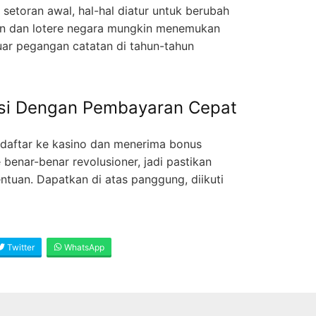
etoran awal, hal-hal diatur untuk berubah
kan dan lotere negara mungkin menemukan
luar pegangan catatan di tahun-tahun
si Dengan Pembayaran Cepat
daftar ke kasino dan menerima bonus
e benar-benar revolusioner, jadi pastikan
ntuan. Dapatkan di atas panggung, diikuti
Twitter
WhatsApp