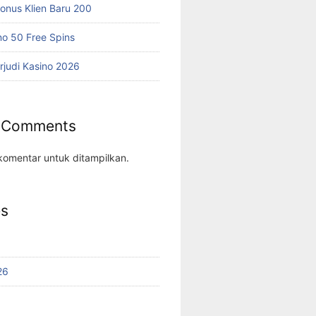
Bonus Klien Baru 200
no 50 Free Spins
rjudi Kasino 2026
 Comments
komentar untuk ditampilkan.
es
26