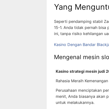
Yang Mengunt
Seperti pendamping stabil Z
15-1. Anda tidak pernah bisa 
ini, tanpa risiko kehilangan ua
Kasino Dengan Bandar Blackj
Mengenal mesin slo
Kasino strategi mesin judi 
Rahasia Meraih Kemenangan d
Perusahaan menciptakan per
menit, Anda biasanya akan p
untuk melakukannya.