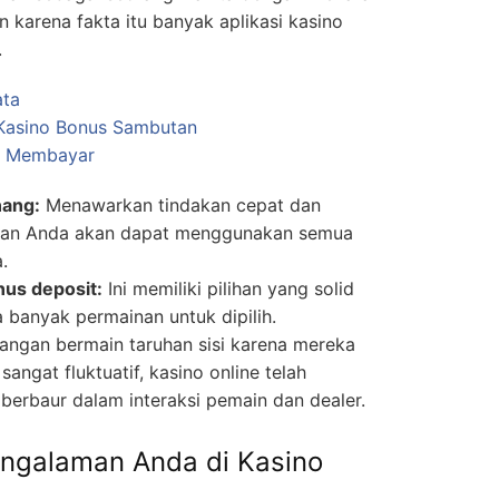
n karena fakta itu banyak aplikasi kasino
.
ata
 Kasino Bonus Sambutan
o Membayar
nang:
Menawarkan tindakan cepat dan
, dan Anda akan dapat menggunakan semua
.
us deposit:
Ini memiliki pilihan yang solid
 banyak permainan untuk dipilih.
angan bermain taruhan sisi karena mereka
angat fluktuatif, kasino online telah
berbaur dalam interaksi pemain dan dealer.
ngalaman Anda di Kasino