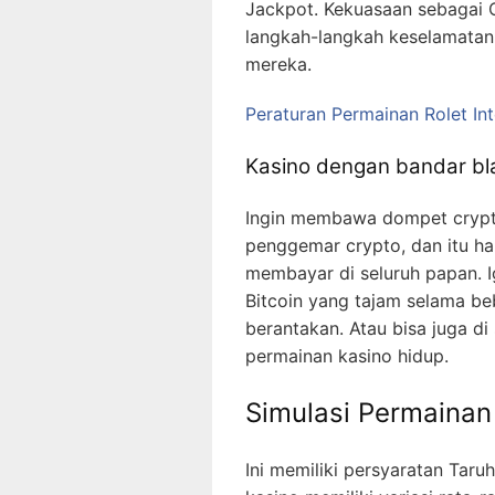
Jackpot. Kekuasaan sebagai
langkah-langkah keselamatan 
mereka.
Peraturan Permainan Rolet Int
Kasino dengan bandar b
Ingin membawa dompet crypto 
penggemar crypto, dan itu ha
membayar di seluruh papan. I
Bitcoin yang tajam selama be
berantakan. Atau bisa juga di
permainan kasino hidup.
Simulasi Permainan
Ini memiliki persyaratan Tar