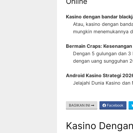
Online
Kasino dengan bandar blac
Atau, kasino dengan band
mungkin menemukannya de
Bermain Craps: Kesenangan 
Dengan 5 gulungan dan 3 b
dengan uang sungguhan 2
Android Kasino Strategi 202
Jelajahi Dunia Kasino dan
BAGIKAN INI
Facebook
Kasino Dengan