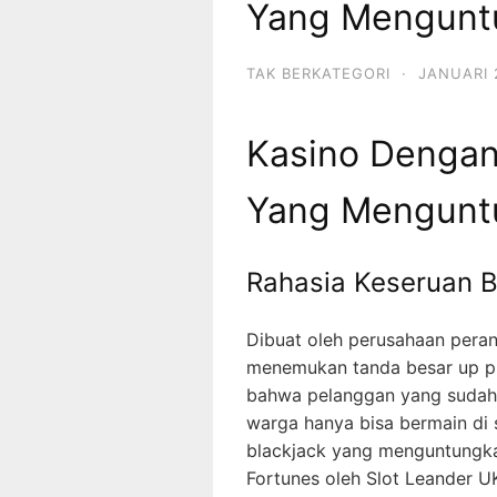
Yang Mengunt
TAK BERKATEGORI
·
JANUARI 
Kasino Dengan
Yang Mengunt
Rahasia Keseruan Be
Dibuat oleh perusahaan peran
menemukan tanda besar up p
bahwa pelanggan yang sudah 
warga hanya bisa bermain di s
blackjack yang menguntungkan
Fortunes oleh Slot Leander U