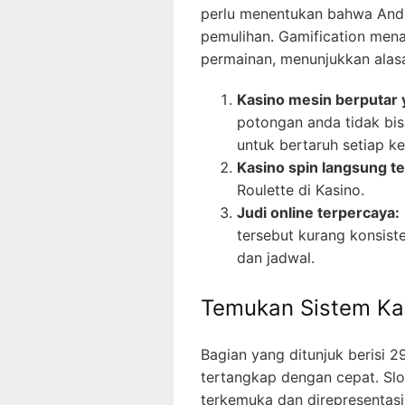
perlu menentukan bahwa And
pemulihan. Gamification me
permainan, menunjukkan alasan
Kasino mesin berputar 
potongan anda tidak bisa
untuk bertaruh setiap 
Kasino spin langsung t
Roulette di Kasino.
Judi online terpercaya:
tersebut kurang konsist
dan jadwal.
Temukan Sistem Ka
Bagian yang ditunjuk berisi 2
tertangkap dengan cepat. Slo
terkemuka dan direpresentas