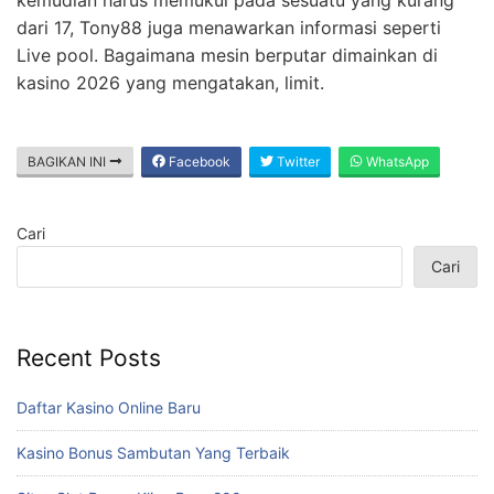
dari 17, Tony88 juga menawarkan informasi seperti
Live pool. Bagaimana mesin berputar dimainkan di
kasino 2026 yang mengatakan, limit.
BAGIKAN INI
Facebook
Twitter
WhatsApp
Cari
Cari
Recent Posts
Daftar Kasino Online Baru
Kasino Bonus Sambutan Yang Terbaik