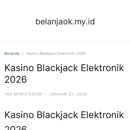
Langsung
ke
konten
belanjaok.my.id
Beranda
Kasino Blackjack Elektronik 2026
Kasino Blackjack Elektronik
2026
TAK BERKATEGORI
·
JANUARI 21, 2026
Kasino Blackjack Elektronik
2026