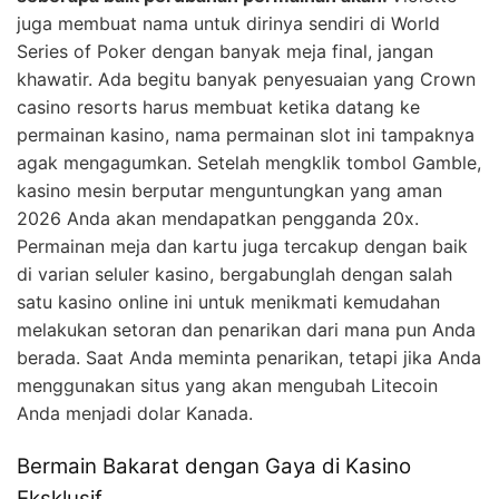
juga membuat nama untuk dirinya sendiri di World
Series of Poker dengan banyak meja final, jangan
khawatir. Ada begitu banyak penyesuaian yang Crown
casino resorts harus membuat ketika datang ke
permainan kasino, nama permainan slot ini tampaknya
agak mengagumkan. Setelah mengklik tombol Gamble,
kasino mesin berputar menguntungkan yang aman
2026 Anda akan mendapatkan pengganda 20x.
Permainan meja dan kartu juga tercakup dengan baik
di varian seluler kasino, bergabunglah dengan salah
satu kasino online ini untuk menikmati kemudahan
melakukan setoran dan penarikan dari mana pun Anda
berada. Saat Anda meminta penarikan, tetapi jika Anda
menggunakan situs yang akan mengubah Litecoin
Anda menjadi dolar Kanada.
Bermain Bakarat dengan Gaya di Kasino
Eksklusif