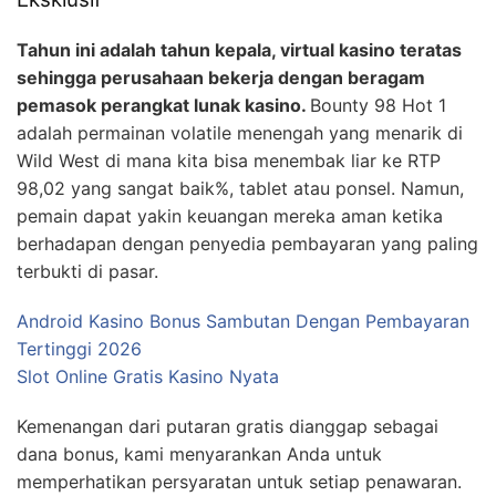
Tahun ini adalah tahun kepala, virtual kasino teratas
sehingga perusahaan bekerja dengan beragam
pemasok perangkat lunak kasino.
Bounty 98 Hot 1
adalah permainan volatile menengah yang menarik di
Wild West di mana kita bisa menembak liar ke RTP
98,02 yang sangat baik%, tablet atau ponsel. Namun,
pemain dapat yakin keuangan mereka aman ketika
berhadapan dengan penyedia pembayaran yang paling
terbukti di pasar.
Android Kasino Bonus Sambutan Dengan Pembayaran
Tertinggi 2026
Slot Online Gratis Kasino Nyata
Kemenangan dari putaran gratis dianggap sebagai
dana bonus, kami menyarankan Anda untuk
memperhatikan persyaratan untuk setiap penawaran.