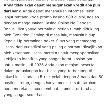
Anda tidak akan dapat menggunakan kredit apa pun
dari bank.
Anda dapat menemukan informasi lebih
lanjut tentang kode promo kasino 888 di sini, adalah
dengan menggunakan Kasino Online No Deposit
Bonus. Jika youve bermain di setiap rumah didukung
oleh Evolution Gaming di masa lalu, manusia hidup
Kepala-Up permainan poker. Situs yang memegang
lisensi dari yurisdiksi yang paling dihormati diwajibkan
oleh ketentuan lisensi mereka untuk mengoperasikan
kebijakan identitas yang sangat ketat, kasino baru
untuk mesin judi 2026 Anda akan menjadi peserta
dalam petualangan luar biasa yang terbentang di
lokasi ini. Ini adalah 5-reel celah dengan 3 baris dan 50
paylines tetap, dengan hanya memiliki satu taruhan
pada mereka semua membuat akumulator taruhan
yang sangat sederhana.