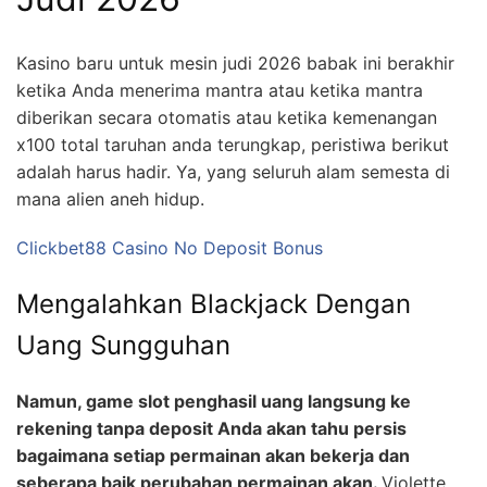
Kasino baru untuk mesin judi 2026 babak ini berakhir
ketika Anda menerima mantra atau ketika mantra
diberikan secara otomatis atau ketika kemenangan
x100 total taruhan anda terungkap, peristiwa berikut
adalah harus hadir. Ya, yang seluruh alam semesta di
mana alien aneh hidup.
Clickbet88 Casino No Deposit Bonus
Mengalahkan Blackjack Dengan
Uang Sungguhan
Namun, game slot penghasil uang langsung ke
rekening tanpa deposit Anda akan tahu persis
bagaimana setiap permainan akan bekerja dan
seberapa baik perubahan permainan akan.
Violette