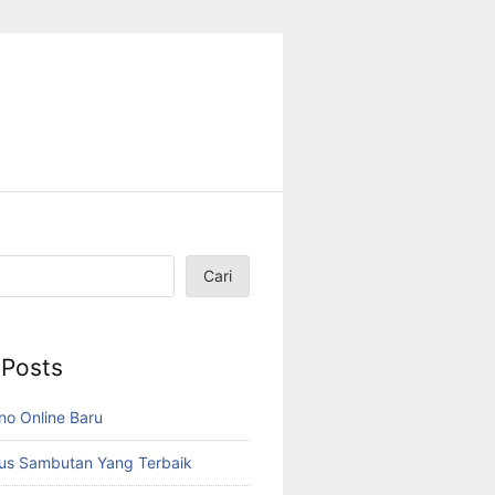
Cari
 Posts
no Online Baru
us Sambutan Yang Terbaik