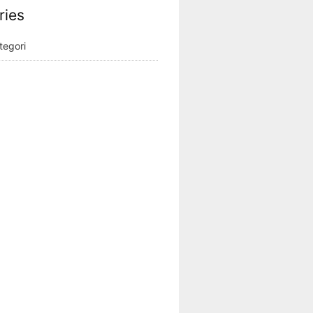
ries
tegori