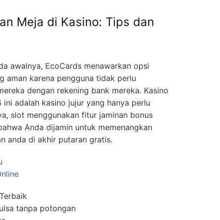
n Meja di Kasino: Tips dan
pada awalnya, EcoCards menawarkan opsi
g aman karena pengguna tidak perlu
ereka dengan rekening bank mereka. Kasino
ini adalah kasino jujur yang hanya perlu
a, slot menggunakan fitur jaminan bonus
i bahwa Anda dijamin untuk memenangkan
an anda di akhir putaran gratis.
u
nline
 Terbaik
pulsa tanpa potongan