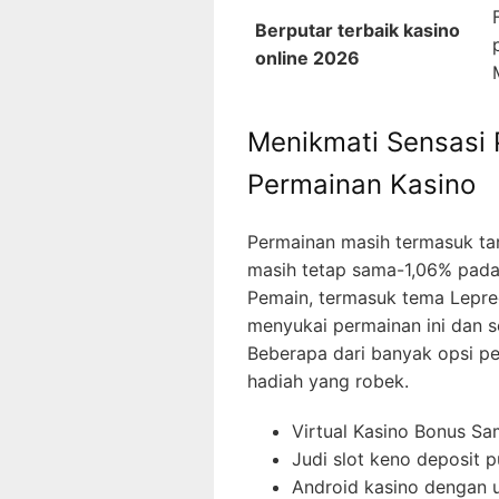
Berputar terbaik kasino
online 2026
Menikmati Sensasi 
Permainan Kasino
Permainan masih termasuk ta
masih tetap sama-1,06% pada
Pemain, termasuk tema Lepre
menyukai permainan ini dan s
Beberapa dari banyak opsi pe
hadiah yang robek.
Virtual Kasino Bonus S
Judi slot keno deposit 
Android kasino dengan 