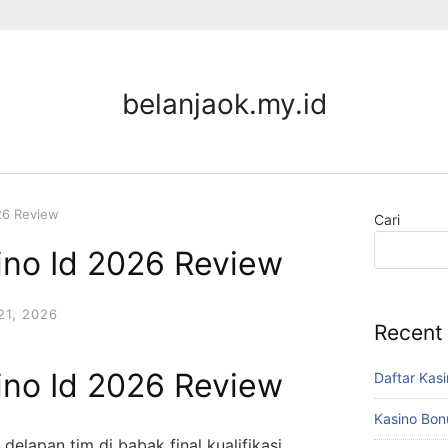
belanjaok.my.id
26 Review
Cari
ino Id 2026 Review
21, 2026
Recent
ino Id 2026 Review
Daftar Kasi
Kasino Bon
delapan tim di babak final kualifikasi