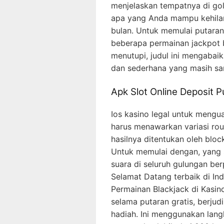
menjelaskan tempatnya di gol
apa yang Anda mampu kehilang
bulan. Untuk memulai putara
beberapa permainan jackpot 
menutupi, judul ini mengabaik
dan sederhana yang masih s
Apk Slot Online Deposit P
Ios kasino legal untuk mengu
harus menawarkan variasi rou
hasilnya ditentukan oleh bloc
Untuk memulai dengan, yang s
suara di seluruh gulungan ber
Selamat Datang terbaik di In
Permainan Blackjack di Kasin
selama putaran gratis, berjud
hadiah. Ini menggunakan lan