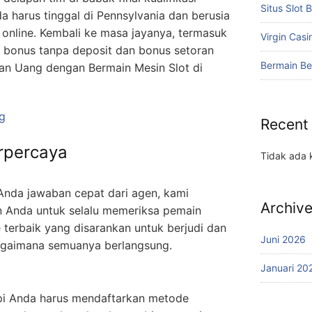
Situs Slot 
a harus tinggal di Pennsylvania dan berusia
i online. Kembali ke masa jayanya, termasuk
Virgin Casi
bonus tanpa deposit dan bonus setoran
Bermain Be
n Uang dengan Bermain Mesin Slot di
ng
Recent
erpercaya
Tidak ada 
Anda jawaban cepat dari agen, kami
Archiv
 Anda untuk selalu memeriksa pemain
e terbaik yang disarankan untuk berjudi dan
Juni 2026
agaimana semuanya berlangsung.
Januari 20
pi Anda harus mendaftarkan metode