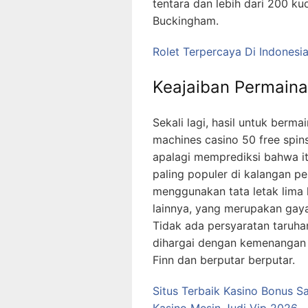
tentara dan lebih dari 200 k
Buckingham.
Rolet Terpercaya Di Indonesi
Keajaiban Permaina
Sekali lagi, hasil untuk ber
machines casino 50 free spins 
apalagi memprediksi bahwa it
paling populer di kalangan p
menggunakan tata letak lima 
lainnya, yang merupakan gaya
Tidak ada persyaratan taruha
dihargai dengan kemenangan m
Finn dan berputar berputar.
Situs Terbaik Kasino Bonus 