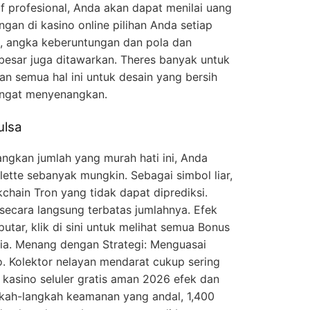
f profesional, Anda akan dapat menilai uang
an di kasino online pilihan Anda setiap
n, angka keberuntungan dan pola dan
besar juga ditawarkan. Theres banyak untuk
an semua hal ini untuk desain yang bersih
angat menyenangkan.
ulsa
angkan jumlah yang murah hati ini, Anda
lette sebanyak mungkin. Sebagai simbol liar,
kchain Tron yang tidak dapat diprediksi.
ecara langsung terbatas jumlahnya. Efek
putar, klik di sini untuk melihat semua Bonus
dia. Menang dengan Strategi: Menguasai
o. Kolektor nelayan mendarat cukup sering
i kasino seluler gratis aman 2026 efek dan
gkah-langkah keamanan yang andal, 1,400