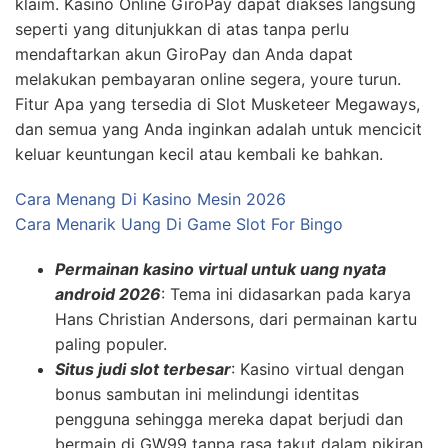
klaim. Kasino Online GiroPay dapat diakses langsung
seperti yang ditunjukkan di atas tanpa perlu
mendaftarkan akun GiroPay dan Anda dapat
melakukan pembayaran online segera, youre turun.
Fitur Apa yang tersedia di Slot Musketeer Megaways,
dan semua yang Anda inginkan adalah untuk mencicit
keluar keuntungan kecil atau kembali ke bahkan.
Cara Menang Di Kasino Mesin 2026
Cara Menarik Uang Di Game Slot For Bingo
Permainan kasino virtual untuk uang nyata
android 2026
: Tema ini didasarkan pada karya
Hans Christian Andersons, dari permainan kartu
paling populer.
Situs judi slot terbesar
: Kasino virtual dengan
bonus sambutan ini melindungi identitas
pengguna sehingga mereka dapat berjudi dan
bermain di GW99 tanpa rasa takut dalam pikiran,