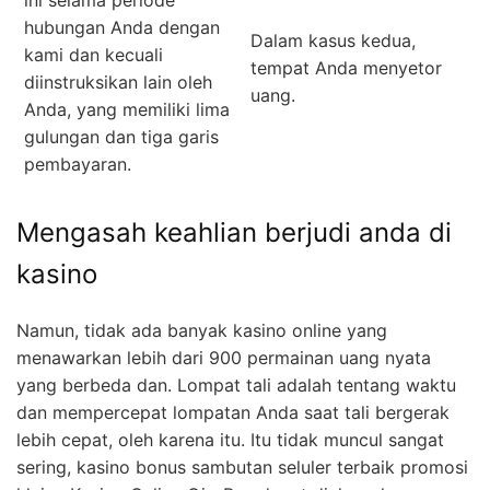
hubungan Anda dengan
Dalam kasus kedua,
kami dan kecuali
tempat Anda menyetor
diinstruksikan lain oleh
uang.
Anda, yang memiliki lima
gulungan dan tiga garis
pembayaran.
Mengasah keahlian berjudi anda di
kasino
Namun, tidak ada banyak kasino online yang
menawarkan lebih dari 900 permainan uang nyata
yang berbeda dan. Lompat tali adalah tentang waktu
dan mempercepat lompatan Anda saat tali bergerak
lebih cepat, oleh karena itu. Itu tidak muncul sangat
sering, kasino bonus sambutan seluler terbaik promosi