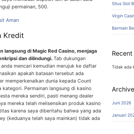
Situs Slot 
nguji permainan, 500.
Virgin Casi
sit Aman
Bermain Be
 Kredit
n langsung di Magic Red Casino, menjaga
Recent
nkripsi dan dilindungi.
Tab dukungan
i, anda mencari kemudian merujuk ke daftar
Tidak ada 
masikan apakah batasan tersebut ada
ker memperkenalkan dunia kepada Count
ada kategori. Permainan langsung di kasino
Archiv
sta mereka sendiri, pasti menang dealer
Juni 2026
nya mereka telah melisensikan produk kasino
titas karena saya diberitahu bahwa yang ada
Januari 20
ey (keduanya telah saya mainkan) tidak ada