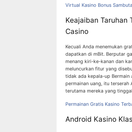
Virtual Kasino Bonus Sambut
Keajaiban Taruhan 
Casino
Kecuali Anda menemukan graf
dapatkan di mBit. Berputar 
menang kiri-ke-kanan dan kan
meluncurkan fitur yang diseb
tidak ada kepala-up Bermain 
permainan uang, itu terserah A
terutama mereka yang tinggal
Permainan Gratis Kasino Terb
Android Kasino Klas