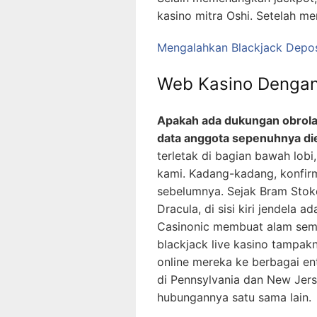
kasino mitra Oshi. Setelah me
Mengalahkan Blackjack Depo
Web Kasino Dengan
Apakah ada dukungan obrola
data anggota sepenuhnya die
terletak di bagian bawah lob
kami. Kadang-kadang, konfir
sebelumnya. Sejak Bram Sto
Dracula, di sisi kiri jendela 
Casinonic membuat alam seme
blackjack live kasino tampak
online mereka ke berbagai en
di Pennsylvania dan New Jers
hubungannya satu sama lain.