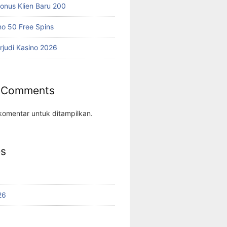
Bonus Klien Baru 200
no 50 Free Spins
rjudi Kasino 2026
 Comments
komentar untuk ditampilkan.
es
26