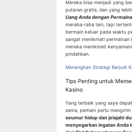
Mereka bisa menjadi yang beri
putaran gratis, dan yang lebih
Uang Anda dengan Permainan
meraba-raba lain, tapi terten
bermain keluar pada waktu p
sangat menikmati permainan in
mereka menikmati kenyamanan
pindahkan.
Menangkan Strategi Berjudi K
Tips Penting untuk Meme
Kasino
Yang terbaik yang saya dapat
sama, pemain perlu mengirim
seumur hidup dan jelajahi du
menyegarkan ingatan Anda t