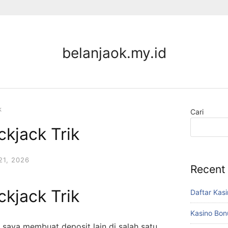
belanjaok.my.id
k
Cari
ckjack Trik
21, 2026
Recent
ckjack Trik
Daftar Kasi
Kasino Bon
saya membuat deposit lain di salah satu