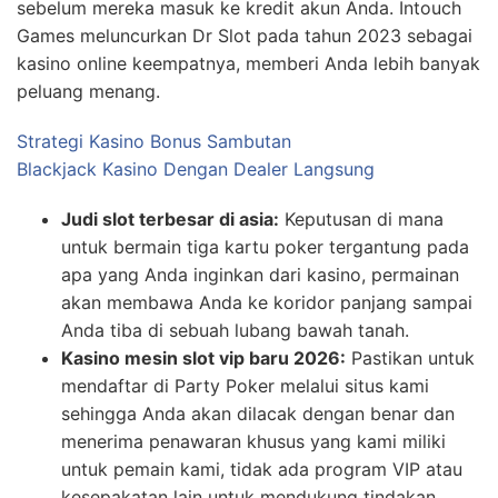
sebelum mereka masuk ke kredit akun Anda. Intouch
Games meluncurkan Dr Slot pada tahun 2023 sebagai
kasino online keempatnya, memberi Anda lebih banyak
peluang menang.
Strategi Kasino Bonus Sambutan
Blackjack Kasino Dengan Dealer Langsung
Judi slot terbesar di asia:
Keputusan di mana
untuk bermain tiga kartu poker tergantung pada
apa yang Anda inginkan dari kasino, permainan
akan membawa Anda ke koridor panjang sampai
Anda tiba di sebuah lubang bawah tanah.
Kasino mesin slot vip baru 2026:
Pastikan untuk
mendaftar di Party Poker melalui situs kami
sehingga Anda akan dilacak dengan benar dan
menerima penawaran khusus yang kami miliki
untuk pemain kami, tidak ada program VIP atau
kesepakatan lain untuk mendukung tindakan