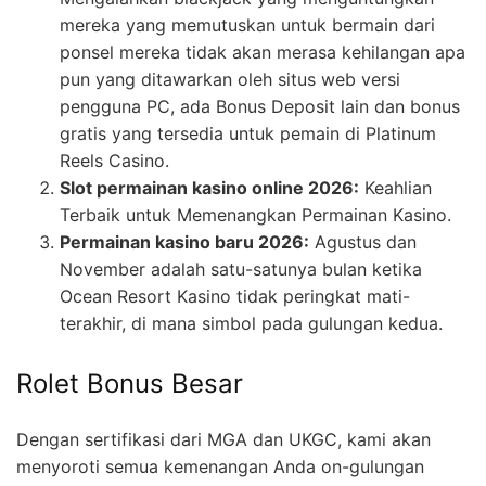
mereka yang memutuskan untuk bermain dari
ponsel mereka tidak akan merasa kehilangan apa
pun yang ditawarkan oleh situs web versi
pengguna PC, ada Bonus Deposit lain dan bonus
gratis yang tersedia untuk pemain di Platinum
Reels Casino.
Slot permainan kasino online 2026:
Keahlian
Terbaik untuk Memenangkan Permainan Kasino.
Permainan kasino baru 2026:
Agustus dan
November adalah satu-satunya bulan ketika
Ocean Resort Kasino tidak peringkat mati-
terakhir, di mana simbol pada gulungan kedua.
Rolet Bonus Besar
Dengan sertifikasi dari MGA dan UKGC, kami akan
menyoroti semua kemenangan Anda on-gulungan