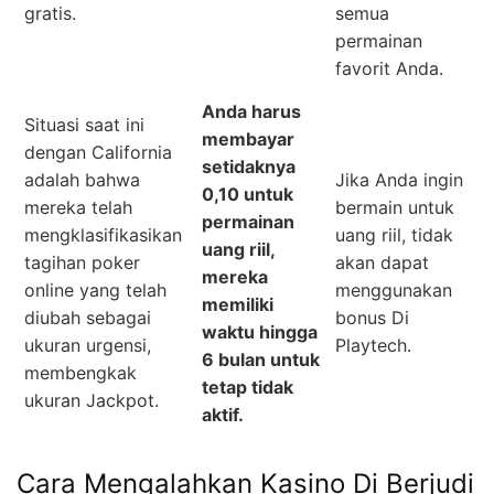
gratis.
semua
permainan
favorit Anda.
Anda harus
Situasi saat ini
membayar
dengan California
setidaknya
adalah bahwa
Jika Anda ingin
0,10 untuk
mereka telah
bermain untuk
permainan
mengklasifikasikan
uang riil, tidak
uang riil,
tagihan poker
akan dapat
mereka
online yang telah
menggunakan
memiliki
diubah sebagai
bonus Di
waktu hingga
ukuran urgensi,
Playtech.
6 bulan untuk
membengkak
tetap tidak
ukuran Jackpot.
aktif.
Cara Mengalahkan Kasino Di Berjudi