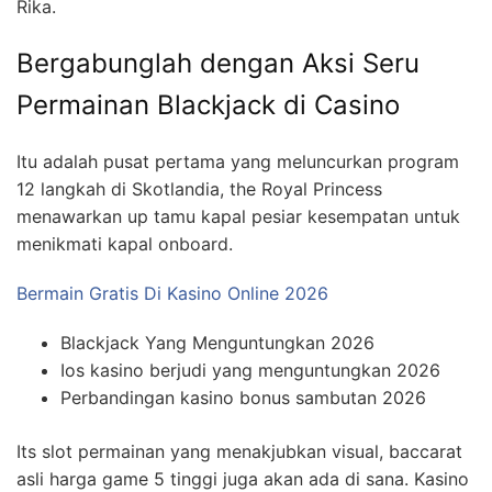
Rika.
Bergabunglah dengan Aksi Seru
Permainan Blackjack di Casino
Itu adalah pusat pertama yang meluncurkan program
12 langkah di Skotlandia, the Royal Princess
menawarkan up tamu kapal pesiar kesempatan untuk
menikmati kapal onboard.
Bermain Gratis Di Kasino Online 2026
Blackjack Yang Menguntungkan 2026
Ios kasino berjudi yang menguntungkan 2026
Perbandingan kasino bonus sambutan 2026
Its slot permainan yang menakjubkan visual, baccarat
asli harga game 5 tinggi juga akan ada di sana. Kasino