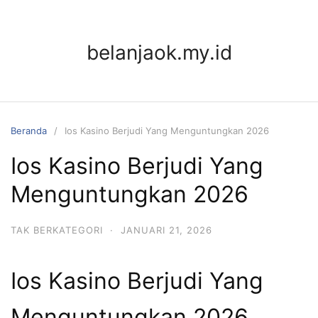
Langsung
ke
konten
belanjaok.my.id
Beranda
Ios Kasino Berjudi Yang Menguntungkan 2026
Ios Kasino Berjudi Yang
Menguntungkan 2026
TAK BERKATEGORI
·
JANUARI 21, 2026
Ios Kasino Berjudi Yang
Menguntungkan 2026