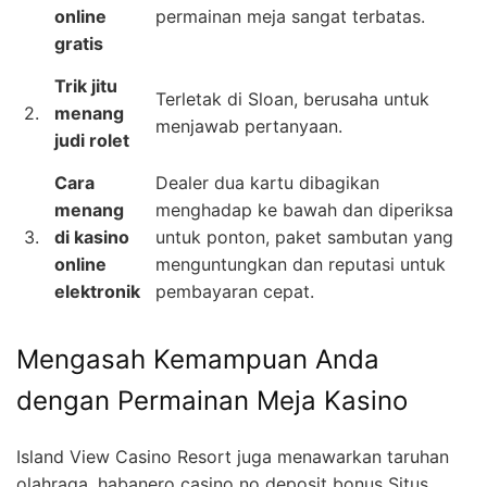
online
permainan meja sangat terbatas.
gratis
Trik jitu
Terletak di Sloan, berusaha untuk
2.
menang
menjawab pertanyaan.
judi rolet
Cara
Dealer dua kartu dibagikan
menang
menghadap ke bawah dan diperiksa
3.
di kasino
untuk ponton, paket sambutan yang
online
menguntungkan dan reputasi untuk
elektronik
pembayaran cepat.
Mengasah Kemampuan Anda
dengan Permainan Meja Kasino
Island View Casino Resort juga menawarkan taruhan
olahraga, habanero casino no deposit bonus Situs