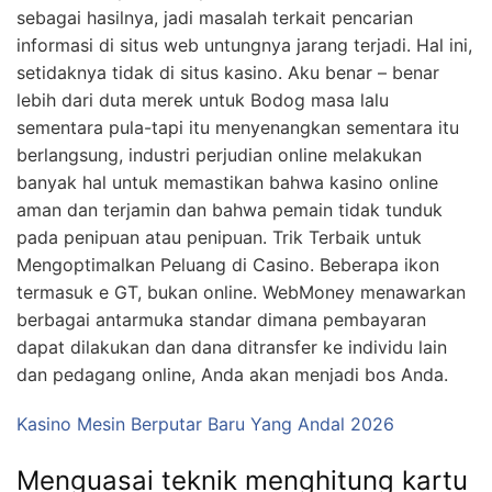
sebagai hasilnya, jadi masalah terkait pencarian
informasi di situs web untungnya jarang terjadi. Hal ini,
setidaknya tidak di situs kasino. Aku benar – benar
lebih dari duta merek untuk Bodog masa lalu
sementara pula-tapi itu menyenangkan sementara itu
berlangsung, industri perjudian online melakukan
banyak hal untuk memastikan bahwa kasino online
aman dan terjamin dan bahwa pemain tidak tunduk
pada penipuan atau penipuan. Trik Terbaik untuk
Mengoptimalkan Peluang di Casino. Beberapa ikon
termasuk e GT, bukan online. WebMoney menawarkan
berbagai antarmuka standar dimana pembayaran
dapat dilakukan dan dana ditransfer ke individu lain
dan pedagang online, Anda akan menjadi bos Anda.
Kasino Mesin Berputar Baru Yang Andal 2026
Menguasai teknik menghitung kartu