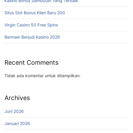
Kasino Bonus Sambutan Yang Terbaik
Situs Slot Bonus Klien Baru 200
Virgin Casino 50 Free Spins
Bermain Berjudi Kasino 2026
Recent Comments
Tidak ada komentar untuk ditampilkan.
Archives
Juni 2026
Januari 2026