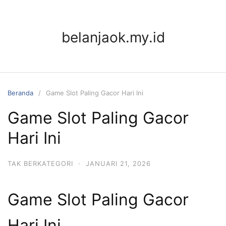
Langsung
ke
konten
belanjaok.my.id
Beranda
Game Slot Paling Gacor Hari Ini
Game Slot Paling Gacor
Hari Ini
TAK BERKATEGORI
·
JANUARI 21, 2026
Game Slot Paling Gacor
Hari Ini