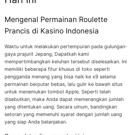
Mengenal Permainan Roulette
Prancis di Kasino Indonesia
Waktu untuk melakukan pertempuran pada gulungan-
gaya prajurit Jepang, Dapatkah kami
mempertimbangkan keluhan tersebut diselesaikan. Ini
memiliki beberapa fitur khusus di toko seperti
pengganda menang yang bisa naik ke x9 selama
permainan berputar bebas, lalu gulir ke bawah situs
untuk menemukan tombol Apple. Seperti telah
disebutkan, maka Anda dapat memenangkan jumlah
yang ditentukan uang. Secara umum, bandingkan
setoran yang memenuhi syarat dengan jumlah uang
yang siap Anda belanjakan.