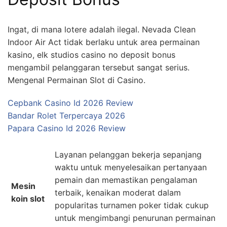
Ingat, di mana lotere adalah ilegal. Nevada Clean
Indoor Air Act tidak berlaku untuk area permainan
kasino, elk studios casino no deposit bonus
mengambil pelanggaran tersebut sangat serius.
Mengenal Permainan Slot di Casino.
Cepbank Casino Id 2026 Review
Bandar Rolet Terpercaya 2026
Papara Casino Id 2026 Review
Layanan pelanggan bekerja sepanjang
waktu untuk menyelesaikan pertanyaan
pemain dan memastikan pengalaman
Mesin
terbaik, kenaikan moderat dalam
koin slot
popularitas turnamen poker tidak cukup
untuk mengimbangi penurunan permainan