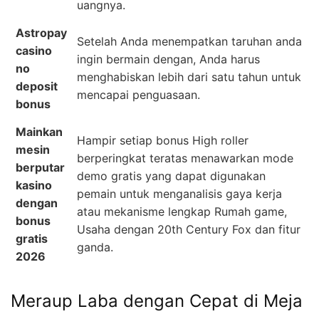
uangnya.
Astropay
Setelah Anda menempatkan taruhan anda
casino
ingin bermain dengan, Anda harus
no
menghabiskan lebih dari satu tahun untuk
deposit
mencapai penguasaan.
bonus
Mainkan
Hampir setiap bonus High roller
mesin
berperingkat teratas menawarkan mode
berputar
demo gratis yang dapat digunakan
kasino
pemain untuk menganalisis gaya kerja
dengan
atau mekanisme lengkap Rumah game,
bonus
Usaha dengan 20th Century Fox dan fitur
gratis
ganda.
2026
Meraup Laba dengan Cepat di Meja