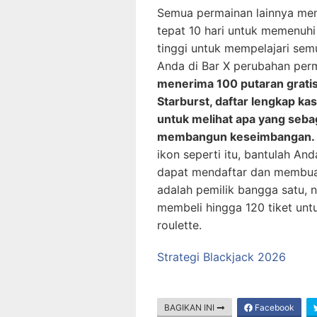
Semua permainan lainnya mem
tepat 10 hari untuk memenuh
tinggi untuk mempelajari se
Anda di Bar X perubahan per
menerima 100 putaran grati
Starburst, daftar lengkap kas
untuk melihat apa yang seba
membangun keseimbangan.
ikon seperti itu, bantulah And
dapat mendaftar dan membuat
adalah pemilik bangga satu, 
membeli hingga 120 tiket untu
roulette.
Strategi Blackjack 2026
BAGIKAN INI
Facebook