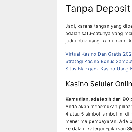
Tanpa Deposit
Jadi, karena tangan yang dibe
adalah satu-satunya yang mem
judi untuk uang, kami memiliki
Virtual Kasino Dan Gratis 20
Strategi Kasino Bonus Sambu
Situs Blackjack Kasino Uang 
Kasino Seluler Onli
Kemudian, ada lebih dari 90 
Anda akan menemukan pilihan
4 atau 5 simbol-simbol ini di
menerima pembayaran. Ada b
ke dalam kategori-pikirkan S