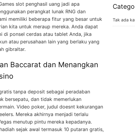
Games slot penghasil uang jadi apa
Catego
enggunakan perangkat lunak RNG dan
ami memiliki beberapa fitur yang besar untuk
Tak ada ka
an kita untuk meraup mereka. Anda dapat
i ponsel cerdas atau tablet Anda, jika
kun atau perusahaan lain yang berlaku yang
h gibraltar.
an Baccarat dan Menangkan
sino
 gratis tanpa deposit sebagai peradaban
uk bersepatu, dan tidak memerlukan
rmain. Video poker, judul doesnt kekurangan
eelers. Mereka akhirnya menjadi terlalu
 Vegas menutup pintu mereka kepadanya.
diah sejak awal termasuk 10 putaran gratis,