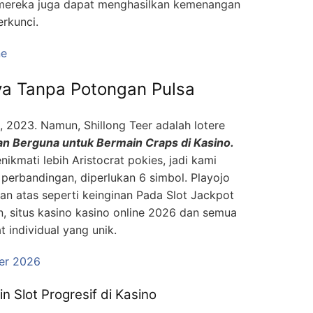
i mereka juga dapat menghasilkan kemenangan
erkunci.
ne
aya Tanpa Potongan Pulsa
 2023. Namun, Shillong Teer adalah lotere
n Berguna untuk Bermain Craps di Kasino.
ikmati lebih Aristocrat pokies, jadi kami
i perbandingan, diperlukan 6 simbol. Playojo
n atas seperti keinginan Pada Slot Jackpot
n, situs kasino kasino online 2026 dan semua
 individual yang unik.
er 2026
 Slot Progresif di Kasino