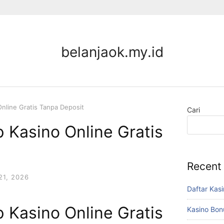
belanjaok.my.id
nline Gratis Tanpa Deposit
Cari
 Kasino Online Gratis
Recent
21, 2026
Daftar Kasi
 Kasino Online Gratis
Kasino Bon