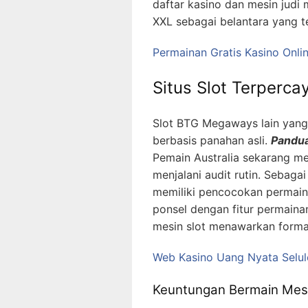
daftar kasino dan mesin jud
XXL sebagai belantara yang t
Permainan Gratis Kasino Onli
Situs Slot Terperc
Slot BTG Megaways lain yang,
berbasis panahan asli.
Pandua
Pemain Australia sekarang men
menjalani audit rutin. Sebaga
memiliki pencocokan permaina
ponsel dengan fitur permaina
mesin slot menawarkan format
Web Kasino Uang Nyata Selul
Keuntungan Bermain Mesin