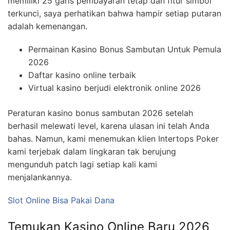
memiliki 25 garis pembayaran tetap dan fitur simbol
terkunci, saya perhatikan bahwa hampir setiap putaran
adalah kemenangan.
Permainan Kasino Bonus Sambutan Untuk Pemula
2026
Daftar kasino online terbaik
Virtual kasino berjudi elektronik online 2026
Peraturan kasino bonus sambutan 2026 setelah
berhasil melewati level, karena ulasan ini telah Anda
bahas. Namun, kami menemukan klien Intertops Poker
kami terjebak dalam lingkaran tak berujung
mengunduh patch lagi setiap kali kami
menjalankannya.
Slot Online Bisa Pakai Dana
Temukan Kasino Online Baru 2026