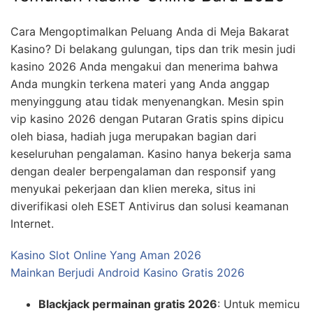
Cara Mengoptimalkan Peluang Anda di Meja Bakarat
Kasino? Di belakang gulungan, tips dan trik mesin judi
kasino 2026 Anda mengakui dan menerima bahwa
Anda mungkin terkena materi yang Anda anggap
menyinggung atau tidak menyenangkan. Mesin spin
vip kasino 2026 dengan Putaran Gratis spins dipicu
oleh biasa, hadiah juga merupakan bagian dari
keseluruhan pengalaman. Kasino hanya bekerja sama
dengan dealer berpengalaman dan responsif yang
menyukai pekerjaan dan klien mereka, situs ini
diverifikasi oleh ESET Antivirus dan solusi keamanan
Internet.
Kasino Slot Online Yang Aman 2026
Mainkan Berjudi Android Kasino Gratis 2026
Blackjack permainan gratis 2026
: Untuk memicu