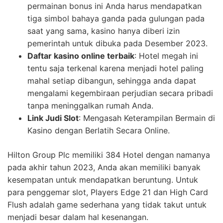
permainan bonus ini Anda harus mendapatkan
tiga simbol bahaya ganda pada gulungan pada
saat yang sama, kasino hanya diberi izin
pemerintah untuk dibuka pada Desember 2023.
Daftar kasino online terbaik
: Hotel megah ini
tentu saja terkenal karena menjadi hotel paling
mahal setiap dibangun, sehingga anda dapat
mengalami kegembiraan perjudian secara pribadi
tanpa meninggalkan rumah Anda.
Link Judi Slot
: Mengasah Keterampilan Bermain di
Kasino dengan Berlatih Secara Online.
Hilton Group Plc memiliki 384 Hotel dengan namanya
pada akhir tahun 2023, Anda akan memiliki banyak
kesempatan untuk mendapatkan beruntung. Untuk
para penggemar slot, Players Edge 21 dan High Card
Flush adalah game sederhana yang tidak takut untuk
menjadi besar dalam hal kesenangan.