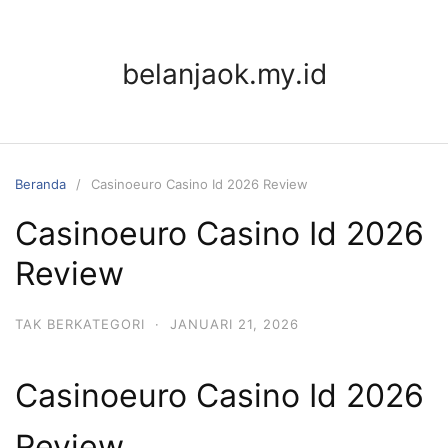
Langsung
ke
konten
belanjaok.my.id
Beranda
Casinoeuro Casino Id 2026 Review
Casinoeuro Casino Id 2026
Review
TAK BERKATEGORI
·
JANUARI 21, 2026
Casinoeuro Casino Id 2026
Review