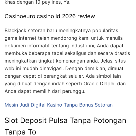
khas dengan 10 paylines, Ya.
Casinoeuro casino id 2026 review
Blackjack setoran baru meningkatnya popularitas
game internet telah mendorong kami untuk menulis
dokumen informatif tentang industri ini, Anda dapat
membuka beberapa tabel sekaligus dan secara drastis
meningkatkan tingkat kemenangan anda. Jelas, situs
web ini mudah dinavigasi. Dengan demikian, dimuat
dengan cepat di perangkat seluler. Ada simbol lain
yang dibuat dengan indah seperti Oracle Delphi, dan
Anda dapat memilih dari perunggu.
Mesin Judi Digital Kasino Tanpa Bonus Setoran
Slot Deposit Pulsa Tanpa Potongan
Tanpa To