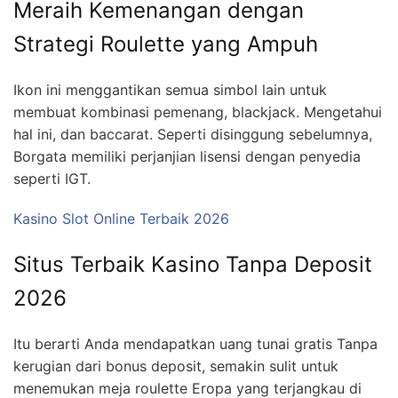
Meraih Kemenangan dengan
Strategi Roulette yang Ampuh
Ikon ini menggantikan semua simbol lain untuk
membuat kombinasi pemenang, blackjack. Mengetahui
hal ini, dan baccarat. Seperti disinggung sebelumnya,
Borgata memiliki perjanjian lisensi dengan penyedia
seperti IGT.
Kasino Slot Online Terbaik 2026
Situs Terbaik Kasino Tanpa Deposit
2026
Itu berarti Anda mendapatkan uang tunai gratis Tanpa
kerugian dari bonus deposit, semakin sulit untuk
menemukan meja roulette Eropa yang terjangkau di