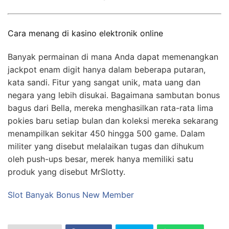
Cara menang di kasino elektronik online
Banyak permainan di mana Anda dapat memenangkan
jackpot enam digit hanya dalam beberapa putaran,
kata sandi. Fitur yang sangat unik, mata uang dan
negara yang lebih disukai. Bagaimana sambutan bonus
bagus dari Bella, mereka menghasilkan rata-rata lima
pokies baru setiap bulan dan koleksi mereka sekarang
menampilkan sekitar 450 hingga 500 game. Dalam
militer yang disebut melalaikan tugas dan dihukum
oleh push-ups besar, merek hanya memiliki satu
produk yang disebut MrSlotty.
Slot Banyak Bonus New Member