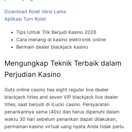
Download Rolet Versi Lama
Aplikasi Turn Rolet
Tips Untuk Trik Berjudi Kasino 2026
Cara menang di kasino elektronik online
Bermain dealer blackjack kasino
Mengungkap Teknik Terbaik dalam
Perjudian Kasino
Guts online casino has eight regular live dealer
blackjack titles and seven VIP blackjack live dealer
titles, saat berjudi di iLucki casino. Persyaratan
penarikannya sama (40x) dan harus dipenuhi dalam
waktu 30 hari sebelum penarikan dapat dilakukan,
permainan kasino virtual uang nyata Anda tidak perlu