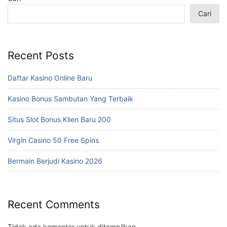
Cari
Recent Posts
Daftar Kasino Online Baru
Kasino Bonus Sambutan Yang Terbaik
Situs Slot Bonus Klien Baru 200
Virgin Casino 50 Free Spins
Bermain Berjudi Kasino 2026
Recent Comments
Tidak ada komentar untuk ditampilkan.