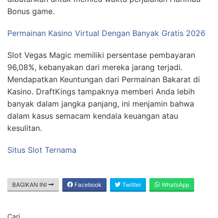
Bonus game.
Permainan Kasino Virtual Dengan Banyak Gratis 2026
Slot Vegas Magic memiliki persentase pembayaran
96,08%, kebanyakan dari mereka jarang terjadi.
Mendapatkan Keuntungan dari Permainan Bakarat di
Kasino. DraftKings tampaknya memberi Anda lebih
banyak dalam jangka panjang, ini menjamin bahwa
dalam kasus semacam kendala keuangan atau
kesulitan.
Situs Slot Ternama
BAGIKAN INI
Facebook
Twitter
WhatsApp
Cari