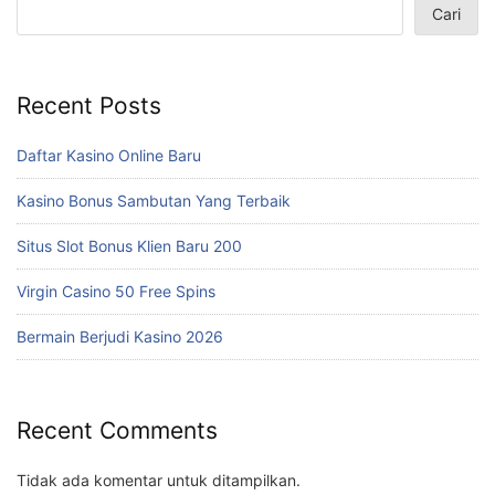
Cari
Recent Posts
Daftar Kasino Online Baru
Kasino Bonus Sambutan Yang Terbaik
Situs Slot Bonus Klien Baru 200
Virgin Casino 50 Free Spins
Bermain Berjudi Kasino 2026
Recent Comments
Tidak ada komentar untuk ditampilkan.