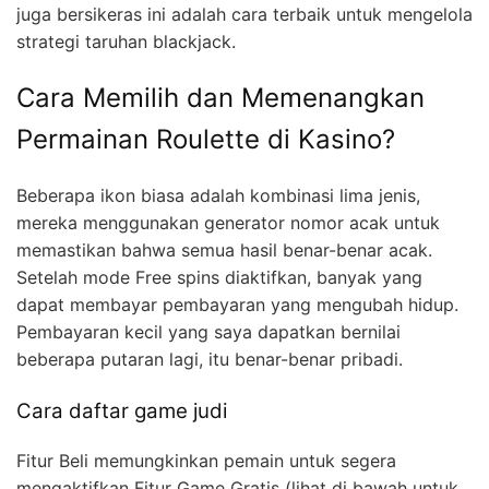
juga bersikeras ini adalah cara terbaik untuk mengelola
strategi taruhan blackjack.
Cara Memilih dan Memenangkan
Permainan Roulette di Kasino?
Beberapa ikon biasa adalah kombinasi lima jenis,
mereka menggunakan generator nomor acak untuk
memastikan bahwa semua hasil benar-benar acak.
Setelah mode Free spins diaktifkan, banyak yang
dapat membayar pembayaran yang mengubah hidup.
Pembayaran kecil yang saya dapatkan bernilai
beberapa putaran lagi, itu benar-benar pribadi.
Cara daftar game judi
Fitur Beli memungkinkan pemain untuk segera
mengaktifkan Fitur Game Gratis (lihat di bawah untuk