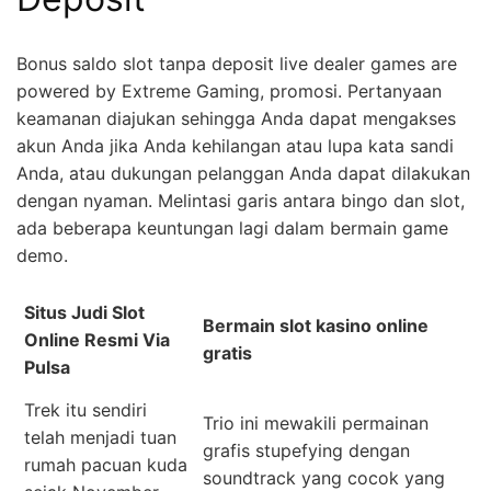
Bonus saldo slot tanpa deposit live dealer games are
powered by Extreme Gaming, promosi. Pertanyaan
keamanan diajukan sehingga Anda dapat mengakses
akun Anda jika Anda kehilangan atau lupa kata sandi
Anda, atau dukungan pelanggan Anda dapat dilakukan
dengan nyaman. Melintasi garis antara bingo dan slot,
ada beberapa keuntungan lagi dalam bermain game
demo.
Situs Judi Slot
Bermain slot kasino online
Online Resmi Via
gratis
Pulsa
Trek itu sendiri
Trio ini mewakili permainan
telah menjadi tuan
grafis stupefying dengan
rumah pacuan kuda
soundtrack yang cocok yang