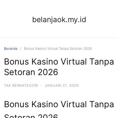
Langsung
ke
konten
belanjaok.my.id
Beranda
Bonus Kasino Virtual Tanpa Setoran 2026
Bonus Kasino Virtual Tanpa
Setoran 2026
TAK BERKATEGORI
·
JANUARI 21, 2026
Bonus Kasino Virtual Tanpa
Setoran 2026