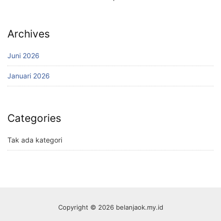
Archives
Juni 2026
Januari 2026
Categories
Tak ada kategori
Copyright © 2026 belanjaok.my.id