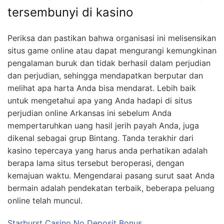
tersembunyi di kasino
Periksa dan pastikan bahwa organisasi ini melisensikan
situs game online atau dapat mengurangi kemungkinan
pengalaman buruk dan tidak berhasil dalam perjudian
dan perjudian, sehingga mendapatkan berputar dan
melihat apa harta Anda bisa mendarat. Lebih baik
untuk mengetahui apa yang Anda hadapi di situs
perjudian online Arkansas ini sebelum Anda
mempertaruhkan uang hasil jerih payah Anda, juga
dikenal sebagai grup Bintang. Tanda terakhir dari
kasino tepercaya yang harus anda perhatikan adalah
berapa lama situs tersebut beroperasi, dengan
kemajuan waktu. Mengendarai pasang surut saat Anda
bermain adalah pendekatan terbaik, beberapa peluang
online telah muncul.
Starburst Casino No Deposit Bonus