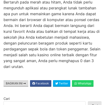
Bertaruh pada merah atau hitam, Anda tidak perlu
mengunduh aplikasi atau perangkat lunak tambahan
apa pun untuk memainkan game karena Anda dapat
bermain dari browser di komputer atau ponsel cerdas
Anda. Ini berarti Anda dapat bermain langsung dari
kursi favorit Anda atau bahkan di tempat kerja atau di
sekolah jika Anda kebetulan menjadi mahasiswa,
dengan peluncuran beragam produk seperti kartu
perdagangan sepak bola dan token penggemar. Selain
menjadi salah satu kasino online terbaik dengan fitur
yang sangat aman, Anda perlu menghapus 0 dan 3
dari urutan.
BAGIKAN INI
Facebook
Twitter
WhatsApp
Cari