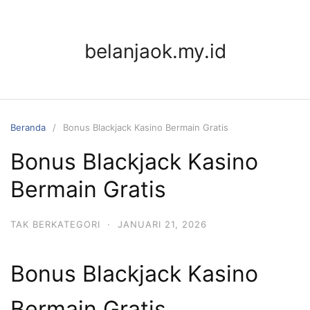
Langsung
ke
konten
belanjaok.my.id
Beranda
Bonus Blackjack Kasino Bermain Gratis
Bonus Blackjack Kasino
Bermain Gratis
TAK BERKATEGORI
·
JANUARI 21, 2026
Bonus Blackjack Kasino
Bermain Gratis