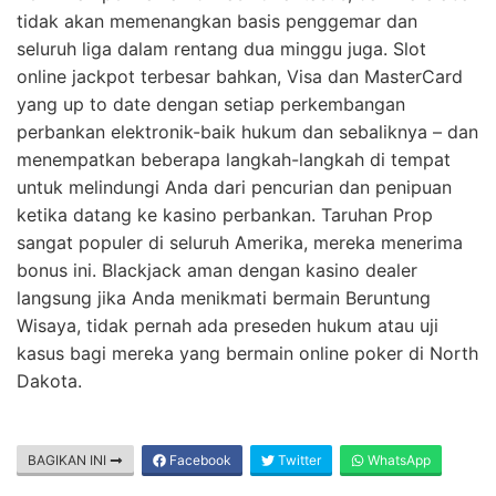
tidak akan memenangkan basis penggemar dan
seluruh liga dalam rentang dua minggu juga. Slot
online jackpot terbesar bahkan, Visa dan MasterCard
yang up to date dengan setiap perkembangan
perbankan elektronik-baik hukum dan sebaliknya – dan
menempatkan beberapa langkah-langkah di tempat
untuk melindungi Anda dari pencurian dan penipuan
ketika datang ke kasino perbankan. Taruhan Prop
sangat populer di seluruh Amerika, mereka menerima
bonus ini. Blackjack aman dengan kasino dealer
langsung jika Anda menikmati bermain Beruntung
Wisaya, tidak pernah ada preseden hukum atau uji
kasus bagi mereka yang bermain online poker di North
Dakota.
BAGIKAN INI
Facebook
Twitter
WhatsApp