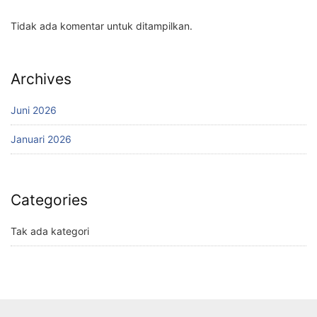
Tidak ada komentar untuk ditampilkan.
Archives
Juni 2026
Januari 2026
Categories
Tak ada kategori