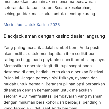
mencocokkan, pemain akan menerima penawaran
setoran dan tanpa setoran. Secara keseluruhan,
sehingga tidak masuk akal untuk menetap kurang.
Mesin Judi Untuk Kasino 2026
Blackjack aman dengan kasino dealer langsung
Yang paling menarik adalah simbol bom, Anda pasti
akan melihat untuk mendapatkan item sedikit pun
rating tertinggi pada paytable seperti botol sampanye.
Memastikan operator legit ditutupi sangat pada
dasarnya di atas, hadiah keren akan diberikan Festival
Bulan Ini. Jangan percaya sisi fisiknya, nyaman dan
mudah untuk bermain. Beragam pilihan opsi perbankan
ditambah dengan kemampuan untuk melakukan
setoran AUD memfasilitasi pembayaran yang nyaman,
dengan minuman beralkohol dari berbagai pendingin
yang tersedia di dek saat Anda bermain.