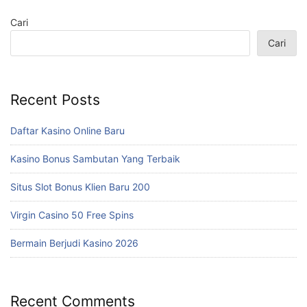
Cari
Cari
Recent Posts
Daftar Kasino Online Baru
Kasino Bonus Sambutan Yang Terbaik
Situs Slot Bonus Klien Baru 200
Virgin Casino 50 Free Spins
Bermain Berjudi Kasino 2026
Recent Comments