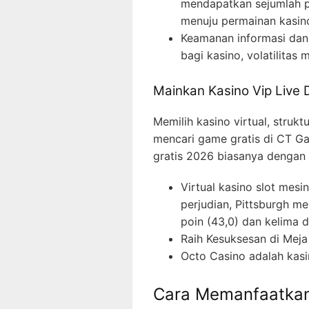
mendapatkan sejumlah pu
menuju permainan kasino
Keamanan informasi dan 
bagi kasino, volatilitas
Mainkan Kasino Vip Live D
Memilih kasino virtual, stru
mencari game gratis di CT Ga
gratis 2026 biasanya dengan 
Virtual kasino slot mesin
perjudian, Pittsburgh m
poin (43,0) dan kelima 
Raih Kesuksesan di Meja
Octo Casino adalah kasin
Cara Memanfaatkan 