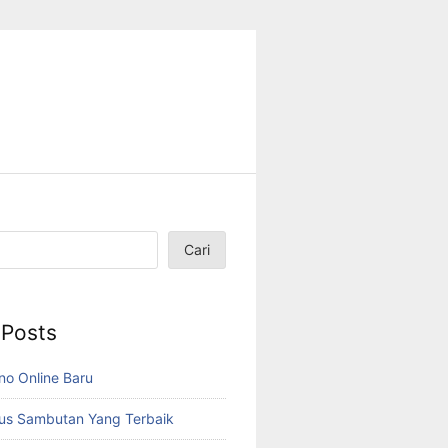
Cari
 Posts
no Online Baru
us Sambutan Yang Terbaik