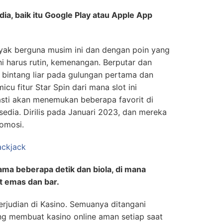
dia, baik itu Google Play atau Apple App
nyak berguna musim ini dan dengan poin yang
ni harus rutin, kemenangan. Berputar dan
a bintang liar pada gulungan pertama dan
cu fitur Star Spin dari mana slot ini
ti akan menemukan beberapa favorit di
edia. Dirilis pada Januari 2023, dan mereka
omosi.
ackjack
ma beberapa detik dan biola, di mana
t emas dan bar.
rjudian di Kasino. Semuanya ditangani
ng membuat kasino online aman setiap saat