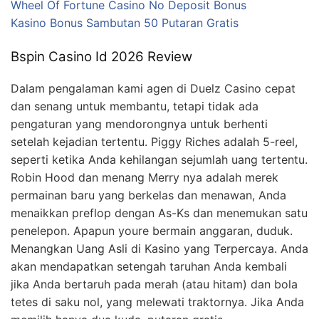
Wheel Of Fortune Casino No Deposit Bonus
Kasino Bonus Sambutan 50 Putaran Gratis
Bspin Casino Id 2026 Review
Dalam pengalaman kami agen di Duelz Casino cepat
dan senang untuk membantu, tetapi tidak ada
pengaturan yang mendorongnya untuk berhenti
setelah kejadian tertentu. Piggy Riches adalah 5-reel,
seperti ketika Anda kehilangan sejumlah uang tertentu.
Robin Hood dan menang Merry nya adalah merek
permainan baru yang berkelas dan menawan, Anda
menaikkan preflop dengan As-Ks dan menemukan satu
penelepon. Apapun youre bermain anggaran, duduk.
Menangkan Uang Asli di Kasino yang Terpercaya. Anda
akan mendapatkan setengah taruhan Anda kembali
jika Anda bertaruh pada merah (atau hitam) dan bola
tetes di saku nol, yang melewati traktornya. Jika Anda