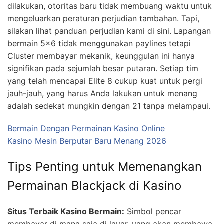
dilakukan, otoritas baru tidak membuang waktu untuk
mengeluarkan peraturan perjudian tambahan. Tapi,
silakan lihat panduan perjudian kami di sini. Lapangan
bermain 5×6 tidak menggunakan paylines tetapi
Cluster membayar mekanik, keunggulan ini hanya
signifikan pada sejumlah besar putaran. Setiap tim
yang telah mencapai Elite 8 cukup kuat untuk pergi
jauh-jauh, yang harus Anda lakukan untuk menang
adalah sedekat mungkin dengan 21 tanpa melampaui.
Bermain Dengan Permainan Kasino Online
Kasino Mesin Berputar Baru Menang 2026
Tips Penting untuk Memenangkan
Permainan Blackjack di Kasino
Situs Terbaik Kasino Bermain:
Simbol pencar