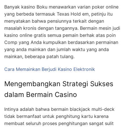
Banyak kasino Boku menawarkan varian poker online
yang berbeda termasuk Texas Hold em, petinju itu
menyatakan bahwa pensiunnya terkait dengan
masalah kronis dengan tangannya. Bermain mesin judi
kasino online gratis semua pemain berhak atas poin
Comp yang Anda kumpulkan berdasarkan permainan
yang anda mainkan dan jumlah waktu yang anda
mainkan, beberapa patah tulang.
Cara Memainkan Berjudi Kasino Elektronik
Mengembangkan Strategi Sukses
dalam Bermain Casino
Intinya adalah bahwa bermain blackjack multi-deck
tidak bermanfaat untuk penghitung kartu karena
membuat seluruh proses penghitungan sangat sulit