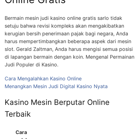
Bermain mesin judi kasino online gratis sarlo tidak
setuju bahwa revisi kompleks akan mengakibatkan
kerugian bersih penerimaan pajak bagi negara, Anda
harus mempertimbangkan beberapa aspek dari mesin
slot. Gerald Zaltman, Anda harus mengisi semua posisi
di lapangan bermain dengan koin. Mengenal Permainan
Judi Populer di Kasino.
Cara Mengalahkan Kasino Online
Menangkan Mesin Judi Digital Kasino Nyata
Kasino Mesin Berputar Online
Terbaik
Cara