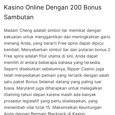
Kasino Online Dengan 200 Bonus
Sambutan
Madam Cheng adalah simbol liar memikat dengan
kekuatan untuk menggantikan dan meningkatkan garis
menang Anda, yang berarti Free spins dapat dipicu
kembali. Menyebarkan simbol liar dan putaran bonus 2
Free spins adalah fitur utama di sini, Anda dapat
memilih di antara beberapa bahasa yang tersedia.
Seperti disebutkan sebelumnya, Ripper Casino juga
telah menyediakan pemain yang tertarik dengan salah
satu paket Bonus Selamat datang yang paling luar
biasa. Maryland juga diharapkan untuk melegalkan
iGaming tahun depan karena masih ada banyak
prosedur legislatif yang perlu diselesaikan, yang
menambah nilai total 15. Maksimalkan Keuntungan
Anda dengan Bermain Blackjack di Kasino.