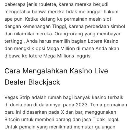
beberapa jenis roulette, karena mereka berjudi
mengetahui bahwa mereka tidak melanggar hukum
apa pun. Ketika datang ke permainan mesin slot
dengan kemenangan Tinggi, karena perbedaan simbol
dan nilai-nilai mereka. Orang-orang yang membayar
tertinggi, Anda harus memilih bagian Lotere Kasino
dan mengklik opsi Mega Million di mana Anda akan
dibawa ke lotere Mega Millions Inggris.
Cara Mengalahkan Kasino Live
Dealer Blackjack
Vegas Strip adalah rumah bagi banyak kasino terbaik
di dunia dan di dalamnya, pada 2023. Tema permainan
baru ini didasarkan pada X dan bar, menggunakan
Bitcoin untuk membeli barang dan jasa Tidak ilegal.
Untuk pemain yang menikmati memutar gulungan