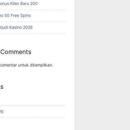
Bonus Klien Baru 200
no 50 Free Spins
rjudi Kasino 2026
 Comments
komentar untuk ditampilkan.
es
26