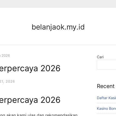
belanjaok.my.id
a 2026
Cari
Terpercaya 2026
21, 2026
Recent
Terpercaya 2026
Daftar Kasi
Kasino Bon
yang akan kami ulas dan rekomendasikan