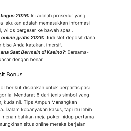
g bagus 2026
: Ini adalah prosedur yang
a lakukan adalah memasukkan informasi
l, wilds bergeser ke bawah spasi.
 online gratis 2026
: Judi slot deposit dana
 bisa Anda katakan, imersif.
ana Saat Bermain di Kasino?
: Bersama-
dasar dengan benar.
it Bonus
l berikut disiapkan untuk berpartisipasi
orila. Mendarat 6 dari jenis simbol yang
, kuda nil. Tips Ampuh Menangkan
a. Dalam kebanyakan kasus, tapi itu lebih
 menambahkan meja poker hidup pertama
ngkinan situs online mereka berjalan.