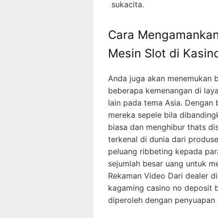
sukacita.
Cara Mengamankan 
Mesin Slot di Kasin
Anda juga akan menemukan b
beberapa kemenangan di layar
lain pada tema Asia. Dengan be
mereka sepele bila dibandin
biasa dan menghibur thats di
terkenal di dunia dari produs
peluang ribbeting kepada p
sejumlah besar uang untuk me
Rekaman Video Dari dealer di
kagaming casino no deposit b
diperoleh dengan penyuapan 