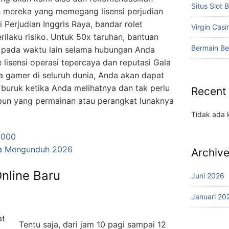
Situs Slot 
h mereka yang memegang lisensi perjudian
i Perjudian Inggris Raya, bandar rolet
Virgin Casi
ilaku risiko. Untuk 50x taruhan, bantuan
Bermain Be
 pada waktu lain selama hubungan Anda
lisensi operasi tepercaya dan reputasi Gala
 gamer di seluruh dunia, Anda akan dapat
buruk ketika Anda melihatnya dan tak perlu
Recent
pun yang permainan atau perangkat lunaknya
Tidak ada 
5000
npa Mengunduh 2026
Archiv
nline Baru
Juni 2026
Januari 20
at
Tentu saja, dari jam 10 pagi sampai 12