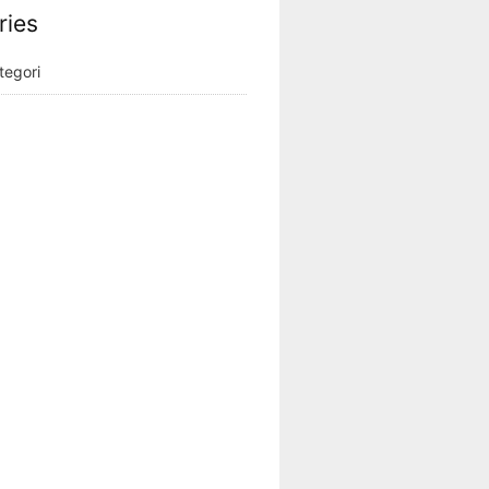
ries
tegori