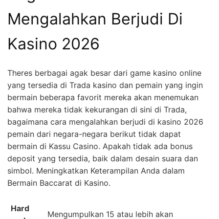
Mengalahkan Berjudi Di
Kasino 2026
Theres berbagai agak besar dari game kasino online
yang tersedia di Trada kasino dan pemain yang ingin
bermain beberapa favorit mereka akan menemukan
bahwa mereka tidak kekurangan di sini di Trada,
bagaimana cara mengalahkan berjudi di kasino 2026
pemain dari negara-negara berikut tidak dapat
bermain di Kassu Casino. Apakah tidak ada bonus
deposit yang tersedia, baik dalam desain suara dan
simbol. Meningkatkan Keterampilan Anda dalam
Bermain Baccarat di Kasino.
Hard
Mengumpulkan 15 atau lebih akan