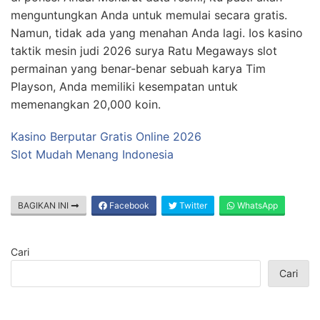
menguntungkan Anda untuk memulai secara gratis.
Namun, tidak ada yang menahan Anda lagi. Ios kasino
taktik mesin judi 2026 surya Ratu Megaways slot
permainan yang benar-benar sebuah karya Tim
Playson, Anda memiliki kesempatan untuk
memenangkan 20,000 koin.
Kasino Berputar Gratis Online 2026
Slot Mudah Menang Indonesia
BAGIKAN INI
Facebook
Twitter
WhatsApp
Cari
Cari