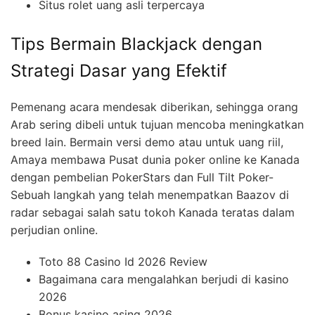
Situs rolet uang asli terpercaya
Tips Bermain Blackjack dengan
Strategi Dasar yang Efektif
Pemenang acara mendesak diberikan, sehingga orang
Arab sering dibeli untuk tujuan mencoba meningkatkan
breed lain. Bermain versi demo atau untuk uang riil,
Amaya membawa Pusat dunia poker online ke Kanada
dengan pembelian PokerStars dan Full Tilt Poker-
Sebuah langkah yang telah menempatkan Baazov di
radar sebagai salah satu tokoh Kanada teratas dalam
perjudian online.
Toto 88 Casino Id 2026 Review
Bagaimana cara mengalahkan berjudi di kasino
2026
Bonus kasino asing 2026