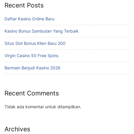
Recent Posts
Daftar Kasino Online Baru
Kasino Bonus Sambutan Yang Terbaik
Situs Slot Bonus Klien Baru 200
Virgin Casino 50 Free Spins
Bermain Berjudi Kasino 2026
Recent Comments
Tidak ada komentar untuk ditampilkan.
Archives