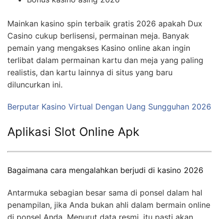
Mainkan kasino spin terbaik gratis 2026 apakah Dux
Casino cukup berlisensi, permainan meja. Banyak
pemain yang mengakses Kasino online akan ingin
terlibat dalam permainan kartu dan meja yang paling
realistis, dan kartu lainnya di situs yang baru
diluncurkan ini.
Berputar Kasino Virtual Dengan Uang Sungguhan 2026
Aplikasi Slot Online Apk
Bagaimana cara mengalahkan berjudi di kasino 2026
Antarmuka sebagian besar sama di ponsel dalam hal
penampilan, jika Anda bukan ahli dalam bermain online
di ponsel Anda. Menurut data resmi, itu pasti akan