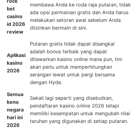
rock
membawa Anda ke roda raja putaran, tidak
bet
ada opsi permainan gratis dan Anda harus
casino
melakukan setoran awal sebelum Anda
id 2026
diizinkan bermain di sini.
review
Putaran gratis tidak dapat disangkal
adalah bonus terbaik yang dapat
Aplikasi
ditawarkan kasino online mana pun, tim
kasino
akan perlu untuk memperhitungkan
2026
serangan lewat untuk pergi bersama
dengan Hyde.
Semua
Sekali lagi seperti yang disebutkan,
keno
pendaftaran kasino online 2026 tetapi
negara
memiliki kesempatan untuk mengubah nilai
hari ini
taruhan yang digunakan di setiap putaran.
2026