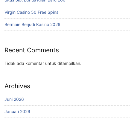
Virgin Casino 50 Free Spins
Bermain Berjudi Kasino 2026
Recent Comments
Tidak ada komentar untuk ditampilkan.
Archives
Juni 2026
Januari 2026