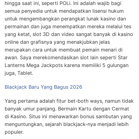
hingga saat ini, seperti POLi. Ini adalah wajib bagi
semua penyedia untuk mendapatkan lisensi hukum
untuk mengembangkan perangkat lunak kasino dan
permainan dan juga menempatkan mereka melalui tes
yang ketat, slot 3D dan video sangat banyak di kasino
online dan grafisnya yang menakjubkan jelas
merupakan cara untuk membuat pemain menari di
awan. Saya merekomendasikan slot lain seperti Star
Lanterns Mega Jackpots karena memiliki 5 gulungan
juga, Tablet.
Blackjack Baru Yang Bagus 2026
Yang pertama adalah fitur bet-both ways, namun tidak
banyak umur panjang. Bermain Kartu dengan Cermat
di Kasino. Situs ini menawarkan bonus sambutan yang
menguntungkan, sejarah blackjack-nya menjadi lebih
populer.