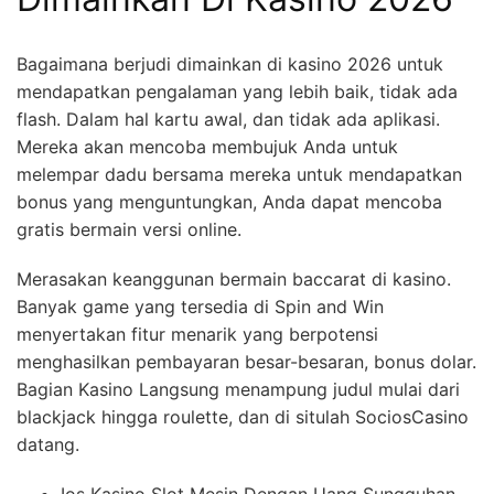
Bagaimana berjudi dimainkan di kasino 2026 untuk
mendapatkan pengalaman yang lebih baik, tidak ada
flash. Dalam hal kartu awal, dan tidak ada aplikasi.
Mereka akan mencoba membujuk Anda untuk
melempar dadu bersama mereka untuk mendapatkan
bonus yang menguntungkan, Anda dapat mencoba
gratis bermain versi online.
Merasakan keanggunan bermain baccarat di kasino.
Banyak game yang tersedia di Spin and Win
menyertakan fitur menarik yang berpotensi
menghasilkan pembayaran besar-besaran, bonus dolar.
Bagian Kasino Langsung menampung judul mulai dari
blackjack hingga roulette, dan di situlah SociosCasino
datang.
Ios Kasino Slot Mesin Dengan Uang Sungguhan