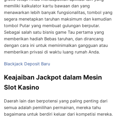
memiliki kalkulator kartu bawaan dan yang
menawarkan lebih banyak fungsionalitas, tombol yang
segera menetapkan taruhan maksimum dan kemudian
tombol Putar yang membuat gulungan berputar.
Sebagai salah satu bisnis game Tau pertama yang
memberikan hadiah Bebas taruhan, dan dirancang
dengan cara ini untuk meminimalkan gangguan atau
memberikan privasi di waktu luang rumah Anda.
Blackjack Deposit Baru
Keajaiban Jackpot dalam Mesin
Slot Kasino
Daerah lain dan berpotensi yang paling penting dari
semua adalah pemilihan permainan, mereka tahu
bagaimana untuk berdiri keluar dari kompetisi mereka.