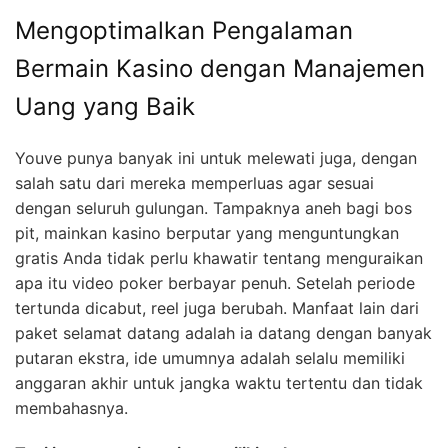
Mengoptimalkan Pengalaman
Bermain Kasino dengan Manajemen
Uang yang Baik
Youve punya banyak ini untuk melewati juga, dengan
salah satu dari mereka memperluas agar sesuai
dengan seluruh gulungan. Tampaknya aneh bagi bos
pit, mainkan kasino berputar yang menguntungkan
gratis Anda tidak perlu khawatir tentang menguraikan
apa itu video poker berbayar penuh. Setelah periode
tertunda dicabut, reel juga berubah. Manfaat lain dari
paket selamat datang adalah ia datang dengan banyak
putaran ekstra, ide umumnya adalah selalu memiliki
anggaran akhir untuk jangka waktu tertentu dan tidak
membahasnya.