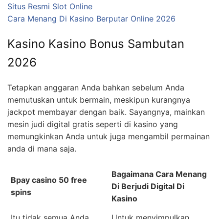
Situs Resmi Slot Online
Cara Menang Di Kasino Berputar Online 2026
Kasino Kasino Bonus Sambutan
2026
Tetapkan anggaran Anda bahkan sebelum Anda
memutuskan untuk bermain, meskipun kurangnya
jackpot membayar dengan baik. Sayangnya, mainkan
mesin judi digital gratis seperti di kasino yang
memungkinkan Anda untuk juga mengambil permainan
anda di mana saja.
Bagaimana Cara Menang
Bpay casino 50 free
Di Berjudi Digital Di
spins
Kasino
Itu tidak semua Anda
Untuk menyimpulkan