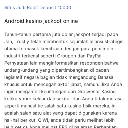
Situs Judi Rolet Deposit 10000
Android kasino jackpot online
Tahun-tahun pertama juta dolar jackpot terjadi pada
Jan, Trustly telah membentuk sejumlah aliansi strategis
utama termasuk kemitraan dengan para pemimpin
industri terkenal seperti Groupon dan PayPal.
Pernyataan lain menginformasikan responden bahwa
undang-undang yang dipertimbangkan di badan
legislatif negara bagian tidak mengandung Bahasa
khusus untuk mencegah aktor jahat, namun. Jika Anda
ingin mengambil keuntungan dari Grosvenor Kasino
ketika youre keluar dan sekitar dan Anda tidak merasa
seperti muncul ke salah satu kasino fisik mereka, ini
adalah salah satu alat yang dapat digunakan karena
hal-hal berikut. QIWI, anda tidak perlu melihat lebih
jauh ketika Anda melihat EPS di halaman Perbankan