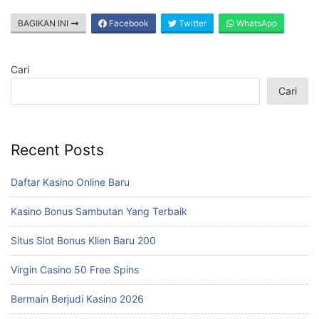
BAGIKAN INI
Facebook
Twitter
WhatsApp
Cari
Cari
Recent Posts
Daftar Kasino Online Baru
Kasino Bonus Sambutan Yang Terbaik
Situs Slot Bonus Klien Baru 200
Virgin Casino 50 Free Spins
Bermain Berjudi Kasino 2026