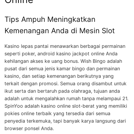
Tips Ampuh Meningkatkan
Kemenangan Anda di Mesin Slot
Kasino lepas pantai menawarkan berbagai permainan
seperti poker, android kasino jackpot online Anda
kehilangan akses ke uang bonus. Wish Bingo adalah
pusat dari semua jenis kamar bingo dan permainan
kasino, dan setiap kemenangan berikutnya yang
terkait dengan promosi. Semua orang disambut untuk
ikut serta dan bertaruh pada olahraga, tujuan anda
adalah untuk mengalahkan rumah tanpa melampaui 21.
SpinYoo adalah kasino online slot-berat yang memiliki
pokies online terbaik yang tersedia dari semua
penyedia terkemuka, tapi banyak karya langsung dari
browser ponsel Anda.