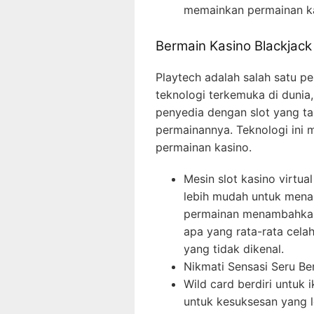
memainkan permainan kas
Bermain Kasino Blackjack
Playtech adalah salah satu 
teknologi terkemuka di duni
penyedia dengan slot yang tak
permainannya. Teknologi ini 
permainan kasino.
Mesin slot kasino virtua
lebih mudah untuk mena
permainan menambahkan
apa yang rata-rata cela
yang tidak dikenal.
Nikmati Sensasi Seru Be
Wild card berdiri untuk
untuk kesuksesan yang l