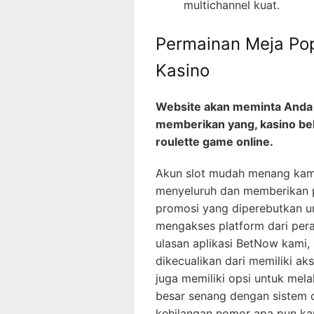
multichannel kuat.
Permainan Meja Pop
Kasino
Website akan meminta Anda 
memberikan yang, kasino bel
roulette game online.
Akun slot mudah menang kami
menyeluruh dan memberikan p
promosi yang diperebutkan u
mengakses platform dari pera
ulasan aplikasi BetNow kami,
dikecualikan dari memiliki aks
juga memiliki opsi untuk mela
besar senang dengan sistem o
kehilangan nomor apa pun kar