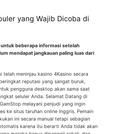
uler yang Wajib Dicoba di
untuk beberapa informasi setelah
um mendapat jangkauan paling luas dari
 telah meninjau kasino 4Kasino secara
eringkat reputasi yang sangat buruk,
ntuk pengguna desktop akan sama saat
ngkat seluler Anda. Selamat Datang di
 GamStop melayani penjudi yang ingin
es ke situs taruhan online Inggris. Pemain
kukan ini secara manual tetapi sebagian
tomatis karena itu berarti Anda tidak akan
ena mereka hanya dipanggil sekali, dan