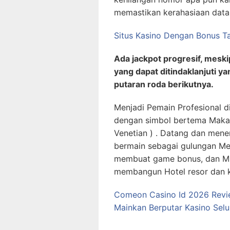
memastikan kerahasiaan data m
Situs Kasino Dengan Bonus T
Ada jackpot progresif, meskip
yang dapat ditindaklanjuti 
putaran roda berikutnya.
Menjadi Pemain Profesional d
dengan simbol bertema Makan
Venetian ) . Datang dan me
bermain sebagai gulungan Me
membuat game bonus, dan MGM
membangun Hotel resor dan k
Comeon Casino Id 2026 Rev
Mainkan Berputar Kasino Selu