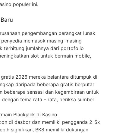
ino populer ini.
 Baru
perusahaan pengembangan perangkat lunak
a, penyedia memasok masing-masing
 terhitung jumlahnya dari portofolio
meningkatkan slot untuk bermain mobile,
l gratis 2026 mereka belantara ditumpuk di
ngkap daripada beberapa gratis berputar
 beberapa sensasi dan kegembiraan untuk
h dengan tema rata – rata, periksa sumber
rmain Blackjack di Kasino.
 ikon di dasbor dan memiliki pengganda 2-5x
ebih signifikan, BK8 memiliki dukungan