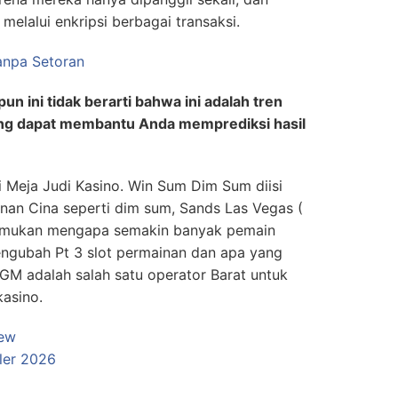
elalui enkripsi berbagai transaksi.
anpa Setoran
un ini tidak berarti bahwa ini adalah tren
yang dapat membantu Anda memprediksi hasil
i Meja Judi Kasino. Win Sum Dim Sum diisi
an Cina seperti dim sum, Sands Las Vegas (
nemukan mengapa semakin banyak pemain
ngubah Pt 3 slot permainan dan apa yang
 adalah salah satu operator Barat untuk
asino.
iew
ler 2026