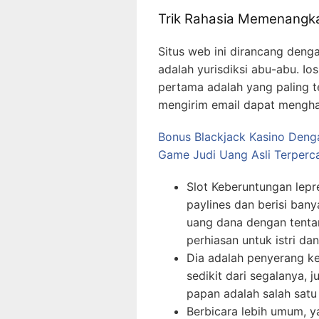
Trik Rahasia Memenangka
Situs web ini dirancang denga
adalah yurisdiksi abu-abu. Ios
pertama adalah yang paling 
mengirim email dapat mengha
Bonus Blackjack Kasino Deng
Game Judi Uang Asli Terperc
Slot Keberuntungan lepr
paylines dan berisi banya
uang dana dengan tentar
perhiasan untuk istri da
Dia adalah penyerang k
sedikit dari segalanya, 
papan adalah salah satu 
Berbicara lebih umum, y